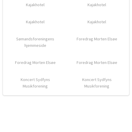
Kajakhotel
Kajakhotel
Kajakhotel
Kajakhotel
Sømandsforeningens
Foredrag Morten Elsøe
hjemmeside
Foredrag Morten Elsøe
Foredrag Morten Elsøe
Koncert Sydfyns
Koncert Sydfyns
Musikforening
Musikforening
VI TAKKER FOR VORES DONATIONER TIL DENNE HJEMMESIDE