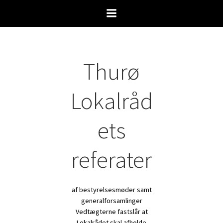
Videre
til
indhold
Thurø
Lokalråd
ets
referater
af bestyrelsesmøder samt
generalforsamlinger
Vedtægterne fastslår at
Lokalrådet skal afholde